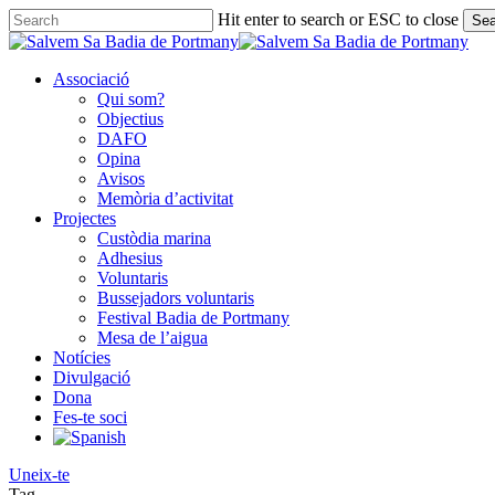
Skip
Hit enter to search or ESC to close
Sea
to
Close
main
Search
content
Associació
Qui som?
Objectius
DAFO
Opina
Avisos
Memòria d’activitat
Projectes
Custòdia marina
Adhesius
Voluntaris
Bussejadors voluntaris
Festival Badia de Portmany
Mesa de l’aigua
Notícies
Divulgació
Dona
Fes-te soci
Uneix-te
Tag