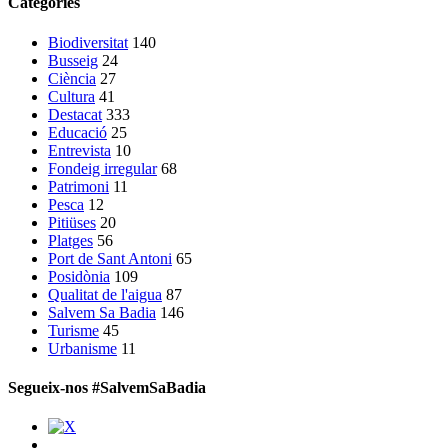
Categories
Biodiversitat
140
Busseig
24
Ciència
27
Cultura
41
Destacat
333
Educació
25
Entrevista
10
Fondeig irregular
68
Patrimoni
11
Pesca
12
Pitiüses
20
Platges
56
Port de Sant Antoni
65
Posidònia
109
Qualitat de l'aigua
87
Salvem Sa Badia
146
Turisme
45
Urbanisme
11
Segueix-nos #SalvemSaBadia