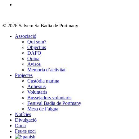
© 2026 Salvem Sa Badia de Portmany.
Close
Associació
Menu
Qui som?
Objectius
DAFO
Opina
Avisos
Memòria d’activitat
Projectes
Custòdia marina
Adhesius
Voluntaris
Bussejadors voluntaris
Festival Badia de Portmany
Mesa de l’aigua
Notícies
Divulgació
Dona
Fes-te soci