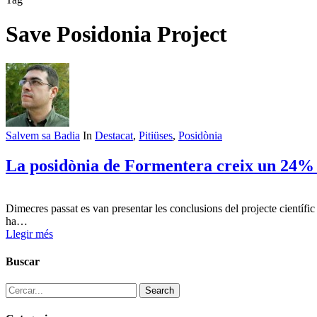
Save Posidonia Project
Salvem sa Badia
In
Destacat
,
Pitiüses
,
Posidònia
La posidònia de Formentera creix un 24% me
Dimecres passat es van presentar les conclusions del projecte científi
ha…
Llegir més
Buscar
Search