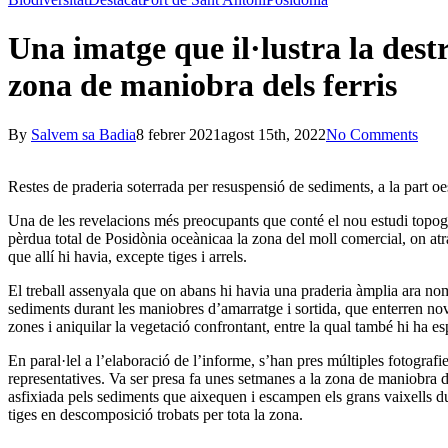
Una imatge que il·lustra la dest
zona de maniobra dels ferris
By
Salvem sa Badia
8 febrer 2021
agost 15th, 2022
No Comments
Restes de praderia soterrada per resuspensió de sediments, a la part oe
Una de les revelacions més preocupants que conté el nou estudi topogrà
pèrdua total de Posidònia oceànicaa la zona del moll comercial, on atra
que allí hi havia, excepte tiges i arrels.
El treball assenyala que on abans hi havia una praderia àmplia ara nom
sediments durant les maniobres d’amarratge i sortida, que enterren nov
zones i aniquilar la vegetació confrontant, entre la qual també hi h
En paral·lel a l’elaboració de l’informe, s’han pres múltiples fotografi
representatives. Va ser presa fa unes setmanes a la zona de maniobra d
asfixiada pels sediments que aixequen i escampen els grans vaixells d
tiges en descomposició trobats per tota la zona.