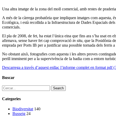
Una altra imatge de la zona del moll comercial, amb restes de praderi
A més de la càrrega probatòria que impliquen imatges com aquesta, és
Ecològica, i està recollida a la Infraestructura de Dades Espacials del
comercials.
El pla de 2008, de fet, ha estat l’única eina que fins ara s’ha usat en e
afirmava, sense haver fet cap comprovació
in situ
, que la Posidònia de
emprada per Ports IB per a justificar una possible tornada dels ferris 
No obstant això, fotografies com aquesta i les altres proves contingu
perill imminent per a la supervivència de la badia com a entorn turístic
Descarrega a través d’aquest enllaç l’informe complet en format pdf 
Buscar
Search
Categories
Biodiversitat
140
Busseig
24