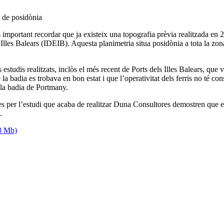
a de posidònia
 important recordar que ja existeix una topografia prèvia realitzada en
s Illes Balears (IDEIB). Aquesta planimetria situa posidònia a tota la z
ls estudis realitzats, inclòs el més recent de Ports dels Illes Balears, q
 la badia es trobava en bon estat i que l’operativitat dels ferris no té co
a la badia de Portmany.
des per l’estudi que acaba de realitzar Duna Consultores demostren que e
.
(3 Mb)