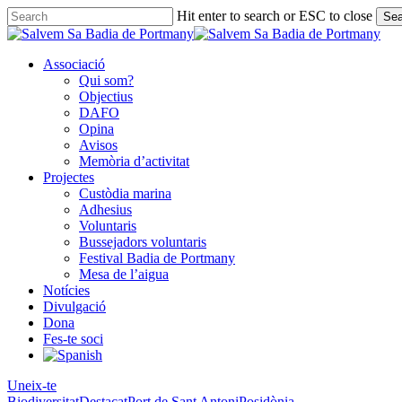
Skip
Hit enter to search or ESC to close
Sea
to
Close
main
Search
content
Associació
Qui som?
Objectius
DAFO
Opina
Avisos
Memòria d’activitat
Projectes
Custòdia marina
Adhesius
Voluntaris
Bussejadors voluntaris
Festival Badia de Portmany
Mesa de l’aigua
Notícies
Divulgació
Dona
Fes-te soci
Uneix-te
Biodiversitat
Destacat
Port de Sant Antoni
Posidònia