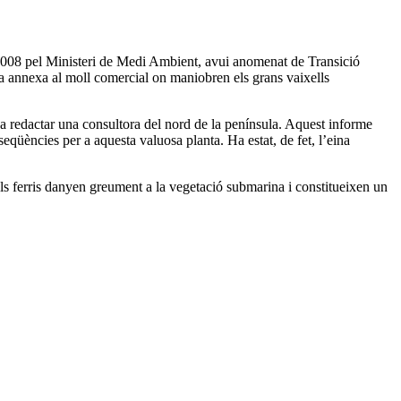
 2008 pel Ministeri de Medi Ambient, avui anomenat de Transició
ona annexa al moll comercial on maniobren els grans vaixells
ue va redactar una consultora del nord de la península. Aquest informe
nseqüències per a aquesta valuosa planta. Ha estat, de fet, l’eina
ls ferris danyen greument a la vegetació submarina i constitueixen un