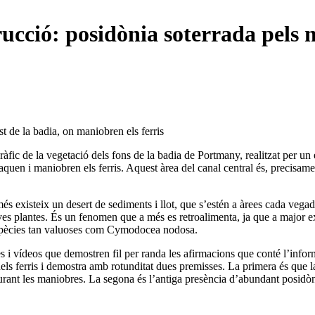
rucció: posidònia soterrada pels
st de la badia, on maniobren els ferris
fic de la vegetació dels fons de la badia de Portmany, realitzat per un 
quen i maniobren els ferris. Aquest àrea del canal central és, precisame
és existeix un desert de sediments i llot, que s’estén a àrees cada veg
es plantes. És un fenomen que a més es retroalimenta, ja que a major ex
a espècies tan valuoses com Cymodocea nodosa.
es i vídeos que demostren fil per randa les afirmacions que conté l’infor
els ferris i demostra amb rotunditat dues premisses. La primera és que 
urant les maniobres. La segona és l’antiga presència d’abundant posidòni