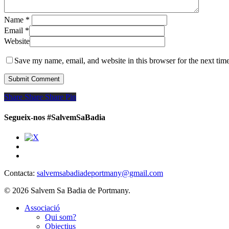
Name
*
Email
*
Website
Save my name, email, and website in this browser for the next tim
Share
Share
Share
Share
Pin
Segueix-nos #SalvemSaBadia
Contacta:
salvemsabadiadeportmany@gmail.com
© 2026 Salvem Sa Badia de Portmany.
Close
Associació
Menu
Qui som?
Objectius