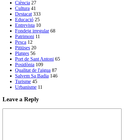
Ciència
27
Cultura
41
Destacat
333
Educació
25
Entrevista
10
Fondeig irregular
68
Patrimoni
11
Pesca
12
Pitiüses
20
Platges
56
Port de Sant Antoni
65
Posidònia
109
Qualitat de l'aigua
87
Salvem Sa Badia
146
Turisme
45
Urbanisme
11
Leave a Reply