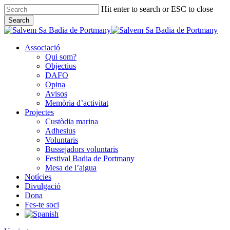
Skip
Hit enter to search or ESC to close
to
Search
main
Close
content
Search
Associació
Qui som?
Objectius
DAFO
Opina
Avisos
Memòria d’activitat
Projectes
Custòdia marina
Adhesius
Voluntaris
Bussejadors voluntaris
Festival Badia de Portmany
Mesa de l’aigua
Notícies
Divulgació
Dona
Fes-te soci