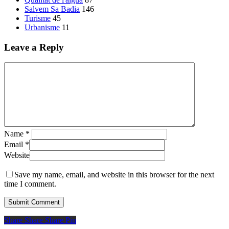
Salvem Sa Badia
146
Turisme
45
Urbanisme
11
Leave a Reply
Name
*
Email
*
Website
Save my name, email, and website in this browser for the next
time I comment.
Share
Share
Share
Share
Pin