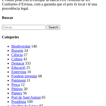
Confraries d’Eivissa, com a garantia que el peix és local i té una
procedència legal.
Buscar
Search
Categories
Biodiversitat
140
Busseig
24
Ciència
27
Cultura
41
Destacat
333
Educació
25
Entrevista
10
Fondeig irregular
68
Patrimoni
11
Pesca
12
Pitiüses
20
Platges
56
Port de Sant Antoni
65
Posidònia
109
Qualitat de l'aigua
87