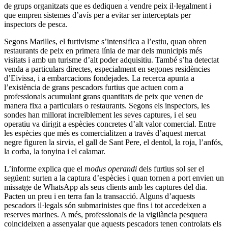
de grups organitzats que es dediquen a vendre peix il·legalment i
que empren sistemes d’avís per a evitar ser interceptats per
inspectors de pesca.
Segons Marilles, el furtivisme s’intensifica a l’estiu, quan obren
restaurants de peix en primera línia de mar dels municipis més
visitats i amb un turisme d’alt poder adquisitiu. També s’ha detectat
venda a particulars directes, especialment en segones residències
d’Eivissa, i a embarcacions fondejades. La recerca apunta a
l’existència de grans pescadors furtius que actuen com a
professionals acumulant grans quantitats de peix que venen de
manera fixa a particulars o restaurants. Segons els inspectors, les
sondes han millorat increïblement les seves captures, i el seu
operatiu va dirigit a espècies concretes d’alt valor comercial. Entre
les espècies que més es comercialitzen a través d’aquest mercat
negre figuren la sirvia, el gall de Sant Pere, el dentol, la roja, l’anfós,
la corba, la tonyina i el calamar.
L’informe explica que el
modus operandi
dels furtius sol ser el
següent: surten a la captura d’espècies i quan tornen a port envien un
missatge de WhatsApp als seus clients amb les captures del dia.
Pacten un preu i en terra fan la transacció. Alguns d’aquests
pescadors il·legals són submarinistes que fins i tot accedeixen a
reserves marines. A més, professionals de la vigilància pesquera
coincideixen a assenyalar que aquests pescadors tenen controlats els