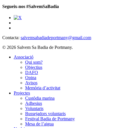
Segueix-nos #SalvemSaBadia
Contacta:
salvemsabadiadeportmany@gmail.com
© 2026 Salvem Sa Badia de Portmany.
Close
Associació
Menu
Qui som?
Objectius
DAFO
Opina
Avisos
Memòria d’activitat
Projectes
Custòdia marina
Adhesius
Voluntaris
Bussejadors voluntaris
Festival Badia de Portmany
Mesa de l’aigua