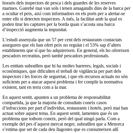
horaris dels inspectors de pesca i dels guardes de les reserves
marines. Gairebé mai van sols i tenen amagatalls dins de la barca per
a ocultar el peix, així com informadors en els ports per a alertar-se
entre ells si detecten inspectors. A més, la facilitat amb la qual es
poden tirar les captures per la borda quan s’acosta una barca
d’inspecció augmenta la impunitat.
L’estudi assenyala que un 57 per cent dels restaurants contactats
asseguren que els han ofert peix no regulat i el 53% sap d’altres
establiments que sí que ho adquireixen. En general, els ho ofereixen
pescadors recreatius, però també pescadors professionals.
Les entitats subratllen que hi ha moltes barreres, legals, socials i
econòmiques, que dificulten el treball de vigilància per part dels
inspectors i les forces de seguretat, i que els recursos actuals no són
suficients per a atacar aquest problema i fer complir la normativa
existent, tant en terra com a la mar.
En aquest sentit, apunten a un problema de responsabilitat
compartida, ja que la majoria de consultats coneix casos
d’infraccions per part d’individus, restaurants i hotels, però mai han
actuat sobre aquest tema. En aquest sentit, lamenten que és un
problema que tothom coneix, però del qual ningú parla. Com a
exemple del pes d’aquest mercat negre, subratllen que a Menorca
s’estima que set de cada deu llagostes que es consumeixen allí