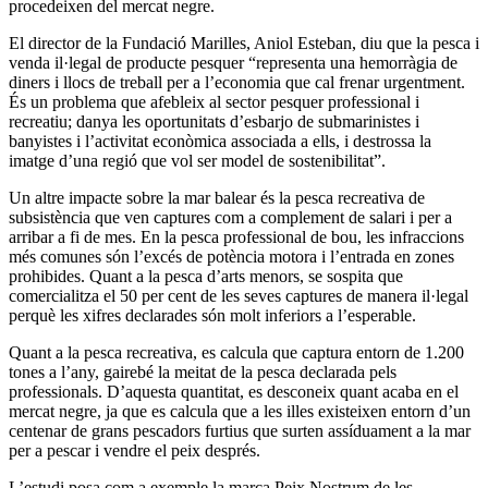
procedeixen del mercat negre.
El director de la Fundació Marilles, Aniol Esteban, diu que la pesca i
venda il·legal de producte pesquer “representa una hemorràgia de
diners i llocs de treball per a l’economia que cal frenar urgentment.
És un problema que afebleix al sector pesquer professional i
recreatiu; danya les oportunitats d’esbarjo de submarinistes i
banyistes i l’activitat econòmica associada a ells, i destrossa la
imatge d’una regió que vol ser model de sostenibilitat”.
Un altre impacte sobre la mar balear és la pesca recreativa de
subsistència que ven captures com a complement de salari i per a
arribar a fi de mes. En la pesca professional de bou, les infraccions
més comunes són l’excés de potència motora i l’entrada en zones
prohibides. Quant a la pesca d’arts menors, se sospita que
comercialitza el 50 per cent de les seves captures de manera il·legal
perquè les xifres declarades són molt inferiors a l’esperable.
Quant a la pesca recreativa, es calcula que captura entorn de 1.200
tones a l’any, gairebé la meitat de la pesca declarada pels
professionals. D’aquesta quantitat, es desconeix quant acaba en el
mercat negre, ja que es calcula que a les illes existeixen entorn d’un
centenar de grans pescadors furtius que surten assíduament a la mar
per a pescar i vendre el peix després.
L’estudi posa com a exemple la marca Peix Nostrum de les