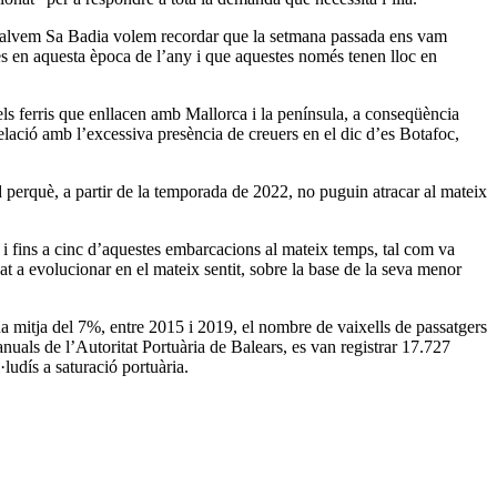
de Salvem Sa Badia volem recordar que la setmana passada ens vam
es en aquesta època de l’any i que aquestes només tenen lloc en
dels ferris que enllacen amb Mallorca i la península, a conseqüència
relació amb l’excessiva presència de creuers en el dic d’es Botafoc,
d perquè, a partir de la temporada de 2022, no puguin atracar al mateix
e i fins a cinc d’aquestes embarcacions al mateix temps, tal com va
at a evolucionar en el mateix sentit, sobre la base de la seva menor
na mitja del 7%, entre 2015 i 2019, el nombre de vaixells de passatgers
nuals de l’Autoritat Portuària de Balears, es van registrar 17.727
ludís a saturació portuària.