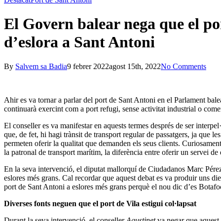
El Govern balear nega que el por
d’eslora a Sant Antoni
By
Salvem sa Badia
9 febrer 2022
agost 15th, 2022
No Comments
Ahir es va tornar a parlar del port de Sant Antoni en el Parlament bale
continuarà exercint com a port refugi, sense activitat industrial o co
El conseller es va manifestar en aquests termes després de ser inter
que, de fet, hi hagi trànsit de transport regular de passatgers, ja que
permeten oferir la qualitat que demanden els seus clients. Curiosament
la patronal de transport marítim, la diferència entre oferir un servei de 
En la seva intervenció, el diputat mallorquí de Ciudadanos Marc Pérez 
eslores més grans. Cal recordar que aquest debat es va produir uns di
port de Sant Antoni a eslores més grans perquè el nou dic d’es Botafoc,
Diverses fonts neguen que el port de Vila estigui col·lapsat
Durant la seva intervenció, el conseller
Agustinet
va negar que aquest c