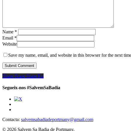
Name
*
Email
*
Website
Save my name, email, and website in this browser for the next tim
Share
Share
Share
Share
Pin
Segueix-nos #SalvemSaBadia
Contacta:
salvemsabadiadeportmany@gmail.com
© 2026 Salvem Sa Badia de Portmany.