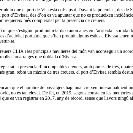
terminin que el port de Vila està col·lapsat. Davant la polèmica, des 
l port d’Eivissa, des d’on es va apuntar que no es produeixen incidènci
rt requereix més complexitat per la presència de creuers.
ó ni que s’estiguin produint retards o anomalies en l’arribada i sortida 
tes d’activitat portuària que s’han produït alguns estius a Eivissa tenen 
ertir-se.
 creuers CLIA i les principals navilieres del món van aconseguir un acor
 molls i amarratges que dobla la d’Eivissa.
registrat la presència d’incomptables creuers, amb puntes de tres, quatr
és gran, rebrà un màxim de tres creuers, el port d’Eivissa sembla destin
a, encara que el nombre de passatgers hagi anat creixent interanualment u
ovid, no és tan elevat. De fet, en 2019, segons consta en les memòries a
 que es van registrar en 2017, any de rècord, sense que llavors ningú al·