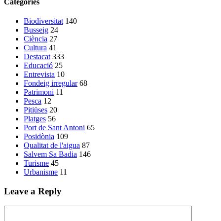
Categories
Biodiversitat
140
Busseig
24
Ciència
27
Cultura
41
Destacat
333
Educació
25
Entrevista
10
Fondeig irregular
68
Patrimoni
11
Pesca
12
Pitiüses
20
Platges
56
Port de Sant Antoni
65
Posidònia
109
Qualitat de l'aigua
87
Salvem Sa Badia
146
Turisme
45
Urbanisme
11
Leave a Reply