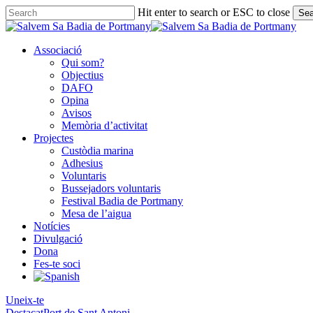
Skip
Hit enter to search or ESC to close
Sea
to
Close
main
Search
content
Associació
Qui som?
Objectius
DAFO
Opina
Avisos
Memòria d’activitat
Projectes
Custòdia marina
Adhesius
Voluntaris
Bussejadors voluntaris
Festival Badia de Portmany
Mesa de l’aigua
Notícies
Divulgació
Dona
Fes-te soci
Uneix-te
Destacat
Port de Sant Antoni