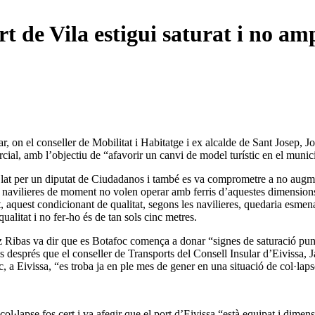
t de Vila estigui saturat i no amp
ar, on el conseller de Mobilitat i Habitatge i ex alcalde de Sant Josep, 
mercial, amb l’objectiu de “afavorir un canvi de model turístic en el mu
pel·lat per un diputat de Ciudadanos i també es va comprometre a no aug
 les navilieres de moment no volen operar amb ferris d’aquestes dimensio
, aquest condicionant de qualitat, segons les navilieres, quedaria esmen
qualitat i no fer-ho és de tan sols cinc metres.
Ribas va dir que es Botafoc comença a donar “signes de saturació puntua
es després que el conseller de Transports del Consell Insular d’Eivissa
 a Eivissa, “es troba ja en ple mes de gener en una situació de col·lapse
ol·lapse fos cert i va afegir que el port d’Eivissa “està equipat i dimens