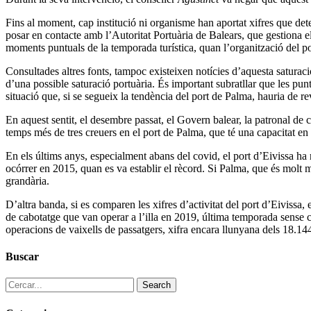
Fins al moment, cap institució ni organisme han aportat xifres que de
posar en contacte amb l’Autoritat Portuària de Balears, que gestiona e
moments puntuals de la temporada turística, quan l’organització del po
Consultades altres fonts, tampoc existeixen notícies d’aquesta saturaci
d’una possible saturació portuària. És important subratllar que les pun
situació que, si se segueix la tendència del port de Palma, hauria de rev
En aquest sentit, el desembre passat, el Govern balear, la patronal de
temps més de tres creuers en el port de Palma, que té una capacitat en
En els últims anys, especialment abans del covid, el port d’Eivissa ha 
ocórrer en 2015, quan es va establir el rècord. Si Palma, que és molt m
grandària.
D’altra banda, si es comparen les xifres d’activitat del port d’Eiviss
de cabotatge que van operar a l’illa en 2019, última temporada sense c
operacions de vaixells de passatgers, xifra encara llunyana dels 18.144
Buscar
Search