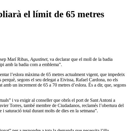
liarà el límit de 65 metres
Josep Marí Ribas,
Agustinet
, va declarar que el moll de la badia
nicipi amb la badia com a emblema”.
mentar l’eslora màxima de 65 metres actualment vigent, que impedeix
ns perquè, segons el seu delegat a Eivissa, Rafael Cardona, no els
at amb un increment de 65 a 70 metres d’eslora. És a dir, que, segons
ls” i va exigir al conseller que obrís el port de Sant Antoni a
, Javier Torres, també membre de Ciudadanos, reclamés l’obertura del
 i saturació total durant molts de dies en la setmana”.
ionat” per a respondre a tota la demanda que necessita l’illa.