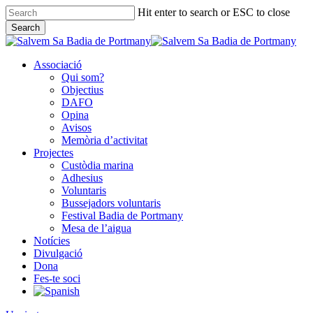
Skip
Hit enter to search or ESC to close
to
Search
main
Close
content
Search
Associació
Qui som?
Objectius
DAFO
Opina
Avisos
Memòria d’activitat
Projectes
Custòdia marina
Adhesius
Voluntaris
Bussejadors voluntaris
Festival Badia de Portmany
Mesa de l’aigua
Notícies
Divulgació
Dona
Fes-te soci