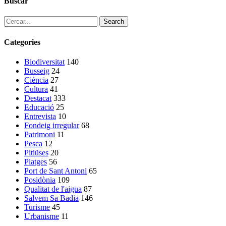
Buscar
Search
Categories
Biodiversitat
140
Busseig
24
Ciència
27
Cultura
41
Destacat
333
Educació
25
Entrevista
10
Fondeig irregular
68
Patrimoni
11
Pesca
12
Pitiüses
20
Platges
56
Port de Sant Antoni
65
Posidònia
109
Qualitat de l'aigua
87
Salvem Sa Badia
146
Turisme
45
Urbanisme
11