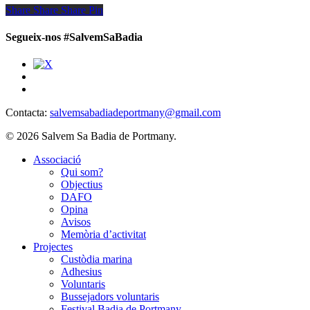
Share
Share
Share
Share
Pin
Segueix-nos #SalvemSaBadia
Contacta:
salvemsabadiadeportmany@gmail.com
© 2026 Salvem Sa Badia de Portmany.
Close
Associació
Menu
Qui som?
Objectius
DAFO
Opina
Avisos
Memòria d’activitat
Projectes
Custòdia marina
Adhesius
Voluntaris
Bussejadors voluntaris
Festival Badia de Portmany