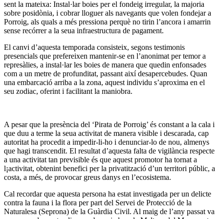
sent la mateixa: Instal·lar boies per el fondeig irregular, la majoria
sobre posidònia, i cobrar lloguer als navegants que volen fondejar a
Porroig, als quals a més pressiona perquè no tirin l’ancora i amarrin
sense recórrer a la seua infraestructura de pagament.
El canvi d’aquesta temporada consisteix, segons testimonis
presencials que prefereixen mantenir-se en l’anonimat per temor a
represàlies, a instal·lar les boies de manera que quedin enfonsades
com a un metre de profunditat, passant així desapercebudes. Quan
una embarcació arriba a la zona, aquest individu s’aproxima en el
seu zodiac, oferint i facilitant la maniobra.
A pesar que la presència del ‘Pirata de Porroig’ és constant a la cala i
que duu a terme la seua activitat de manera visible i descarada, cap
autoritat ha procedit a impedir-li-ho i denunciar-lo de nou, almenys
que hagi transcendit. El resultat d’aquesta falta de vigilància respecte
a una activitat tan previsible és que aquest promotor ha tornat a
l¡activitat, obtenint benefici per la privatització d’un territori públic, a
costa, a més, de provocar greus danys en l’ecosistema.
Cal recordar que aquesta persona ha estat investigada per un delicte
contra la fauna i la flora per part del Servei de Protecció de la
Naturalesa (Seprona) de la Guàrdia Civil. Al maig de l’any passat va