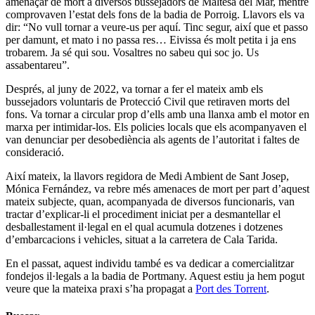
amenaçar de mort a diversos bussejadors de Maltesa del Mar, mentre
comprovaven l’estat dels fons de la badia de Porroig. Llavors els va
dir: “No vull tornar a veure-us per aquí. Tinc segur, així que et passo
per damunt, et mato i no passa res… Eivissa és molt petita i ja ens
trobarem. Ja sé qui sou. Vosaltres no sabeu qui soc jo. Us
assabentareu”.
Després, al juny de 2022, va tornar a fer el mateix amb els
bussejadors voluntaris de Protecció Civil que retiraven morts del
fons. Va tornar a circular prop d’ells amb una llanxa amb el motor en
marxa per intimidar-los. Els policies locals que els acompanyaven el
van denunciar per desobediència als agents de l’autoritat i faltes de
consideració.
Així mateix, la llavors regidora de Medi Ambient de Sant Josep,
Mónica Fernández, va rebre més amenaces de mort per part d’aquest
mateix subjecte, quan, acompanyada de diversos funcionaris, van
tractar d’explicar-li el procediment iniciat per a desmantellar el
desballestament il·legal en el qual acumula dotzenes i dotzenes
d’embarcacions i vehicles, situat a la carretera de Cala Tarida.
En el passat, aquest individu també es va dedicar a comercialitzar
fondejos il·legals a la badia de Portmany. Aquest estiu ja hem pogut
veure que la mateixa praxi s’ha propagat a
Port des Torrent
.