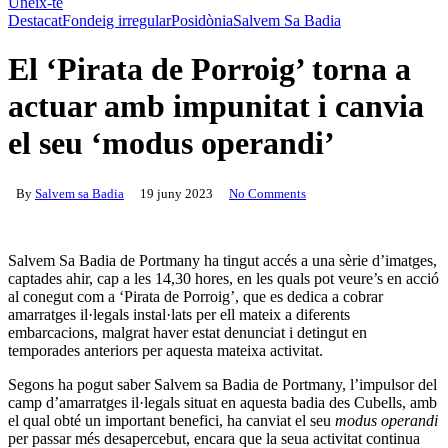
Uneix-te
Destacat
Fondeig irregular
Posidònia
Salvem Sa Badia
El ‘Pirata de Porroig’ torna a
actuar amb impunitat i canvia
el seu ‘modus operandi’
By
Salvem sa Badia
19 juny 2023
No Comments
Salvem Sa Badia de Portmany ha tingut accés a una sèrie d’imatges,
captades ahir, cap a les 14,30 hores, en les quals pot veure’s en acció
al conegut com a ‘Pirata de Porroig’, que es dedica a cobrar
amarratges il·legals instal·lats per ell mateix a diferents
embarcacions, malgrat haver estat denunciat i detingut en
temporades anteriors per aquesta mateixa activitat.
Segons ha pogut saber Salvem sa Badia de Portmany, l’impulsor del
camp d’amarratges il·legals situat en aquesta badia des Cubells, amb
el qual obté un important benefici, ha canviat el seu
modus operandi
per passar més desapercebut, encara que la seua activitat continua