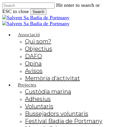
Skip
Hit enter to search or
to
ESC to close
Search
main
Close
content
Search
Associació
Qui som?
Objectius
DAFO
Opina
Avisos
Memòria d’activitat
Projectes
Custòdia marina
Adhesius
Voluntaris
Bussejadors voluntaris
Festival Badia de Portmany