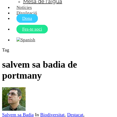
Mesa de l’aigua
Notícies
Divulgació
Dona
Fes-te soci
Tag
salvem sa badia de
portmany
Salvem sa Badia
In
Biodiversitat
,
Destacat
,