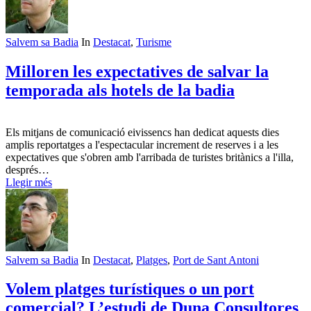
Salvem sa Badia
In
Destacat
,
Turisme
Milloren les expectatives de salvar la
temporada als hotels de la badia
Els mitjans de comunicació eivissencs han dedicat aquests dies
amplis reportatges a l'espectacular increment de reserves i a les
expectatives que s'obren amb l'arribada de turistes britànics a l'illa,
després…
Llegir més
Salvem sa Badia
In
Destacat
,
Platges
,
Port de Sant Antoni
Volem platges turístiques o un port
comercial? L’estudi de Duna Consultores