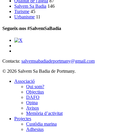
Qualitat de l'aigua
87
Salvem Sa Badia
146
Turisme
45
Urbanisme
11
Segueix-nos #SalvemSaBadia
Contacta:
salvemsabadiadeportmany@gmail.com
© 2026 Salvem Sa Badia de Portmany.
Close
Associació
Menu
Qui som?
Objectius
DAFO
Opina
Avisos
Memòria d’activitat
Projectes
Custòdia marina
Adhesius