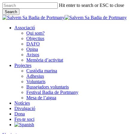
Skip
Hit enter to search or ESC to close
to
Search
main
Close
content
Search
Associació
Qui som?
Objectius
DAFO
Opina
Avisos
Memòria d’activitat
Projectes
Custòdia marina
Adhesius
Voluntaris
Bussejadors voluntaris
Festival Badia de Portmany
Mesa de l’aigua
Notícies
Divulgació
Dona
Fes-te soci