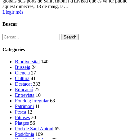
globals dels ports de Sant Antoni i d'Eivissa que es va fer públic
aquest dimecres, 13 de maig, la…
Llegir més
Buscar
Search
Categories
Biodiversitat
140
Busseig
24
Ciència
27
Cultura
41
Destacat
333
Educació
25
Entrevista
10
Fondeig irregular
68
Patrimoni
11
Pesca
12
Pitiüses
20
Platges
56
Port de Sant Antoni
65
Posidònia
109