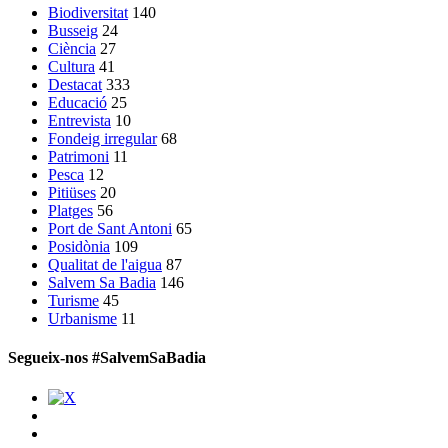
Biodiversitat
140
Busseig
24
Ciència
27
Cultura
41
Destacat
333
Educació
25
Entrevista
10
Fondeig irregular
68
Patrimoni
11
Pesca
12
Pitiüses
20
Platges
56
Port de Sant Antoni
65
Posidònia
109
Qualitat de l'aigua
87
Salvem Sa Badia
146
Turisme
45
Urbanisme
11
Segueix-nos #SalvemSaBadia