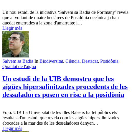
Un nou estudi de la iniciativa ‘Salvem sa Badia de Portmany’ revela
que al voltant de quatre hectàrees de Posidònia oceànica ja han
quedat enterrades a la zona d'amarratge i…
Llegir més
Salvem sa Badia
In
Biodiversitat
,
Ciència
,
Destacat
,
Posidònia
,
Qualitat de l'aigua
Un estudi de la UIB demostra que les
aigües hipersalinitzades procedents de les
dessaladores posen en risc a la posidònia
Foto: UIB La Universitat de les Illes Balears ha fet públics els
resultats d'un estudi que revela com les aigües hipersalinitzades
abocades a la mar des de les dessaladores danyen…
Llegir més