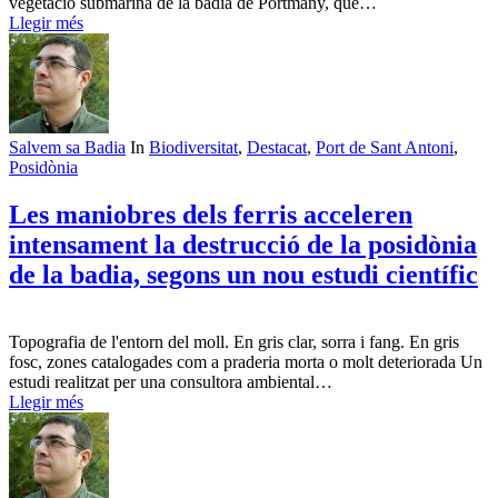
vegetació submarina de la badia de Portmany, que…
Llegir més
Salvem sa Badia
In
Biodiversitat
,
Destacat
,
Port de Sant Antoni
,
Posidònia
Les maniobres dels ferris acceleren
intensament la destrucció de la posidònia
de la badia, segons un nou estudi científic
Topografia de l'entorn del moll. En gris clar, sorra i fang. En gris
fosc, zones catalogades com a praderia morta o molt deteriorada Un
estudi realitzat per una consultora ambiental…
Llegir més