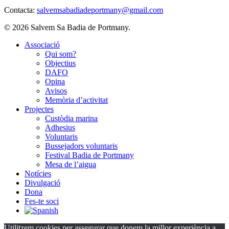
Contacta:
salvemsabadiadeportmany@gmail.com
© 2026 Salvem Sa Badia de Portmany.
Close
Associació
Menu
Qui som?
Objectius
DAFO
Opina
Avisos
Memòria d’activitat
Projectes
Custòdia marina
Adhesius
Voluntaris
Bussejadors voluntaris
Festival Badia de Portmany
Mesa de l’aigua
Notícies
Divulgació
Dona
Fes-te soci
Utilitzem cookies per assegurar que donem la millor experiència a