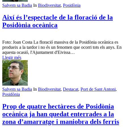
Salvem sa Badia
In
Biodiversitat
,
Posidònia
Així és l’espectacle de la floració de la
Posidònia oceànica
Foto: Joan Costa La floració massiva de la Posidònia oceànica es
produeix a la tardor i no és un fenomen que ocorri tots els anys. En
aquesta ocasió, l'Ajuntament d'Eivissa…
Llegir més
Salvem sa Badia
In
Biodiversitat
,
Destacat
,
Port de Sant Antoni
,
Posidònia
Prop de quatre hectàrees de Posidònia
oceànica ja han quedat enterrades a la
zona d’amarratge i maniobra dels ferris