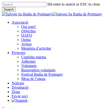
Skip
Hit enter to search or ESC to close
to
Search
main
Close
content
Search
Associació
Qui som?
Objectius
DAFO
Opina
Avisos
Memòria d’activitat
Projectes
Custòdia marina
Adhesius
Voluntaris
Bussejadors voluntaris
Festival Badia de Portmany
Mesa de l’aigua
Notícies
Divulgació
Dona
Fes-te soci