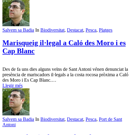
Salvem sa Badia
In
Biodiversitat
,
Destacat
,
Pesca
,
Platges
Marisqueig il·legal a Caló des Moro i es
Cap Blanc
Des de fa uns dies alguns veïns de Sant Antoni vénen denunciat la
presència de mariscadors il·legals a la costa rocosa pròxima a Caló
des Moro i Es Cap Blanc.…
Llegir més
Salvem sa Badia
In
Biodiversitat
,
Destacat
,
Pesca
,
Port de Sant
Antoni