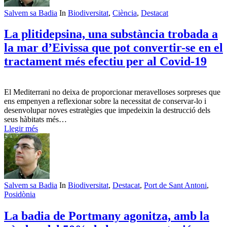
Salvem sa Badia
In
Biodiversitat
,
Ciència
,
Destacat
La plitidepsina, una substància trobada a
la mar d’Eivissa que pot convertir-se en el
tractament més efectiu per al Covid-19
El Mediterrani no deixa de proporcionar meravelloses sorpreses que
ens empenyen a reflexionar sobre la necessitat de conservar-lo i
desenvolupar noves estratègies que impedeixin la destrucció dels
seus hàbitats més…
Llegir més
Salvem sa Badia
In
Biodiversitat
,
Destacat
,
Port de Sant Antoni
,
Posidònia
La badia de Portmany agonitza, amb la