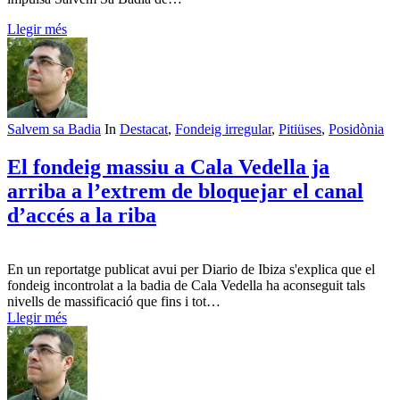
Llegir més
Salvem sa Badia
In
Destacat
,
Fondeig irregular
,
Pitiüses
,
Posidònia
El fondeig massiu a Cala Vedella ja
arriba a l’extrem de bloquejar el canal
d’accés a la riba
En un reportatge publicat avui per Diario de Ibiza s'explica que el
fondeig incontrolat a la badia de Cala Vedella ha aconseguit tals
nivells de massificació que fins i tot…
Llegir més