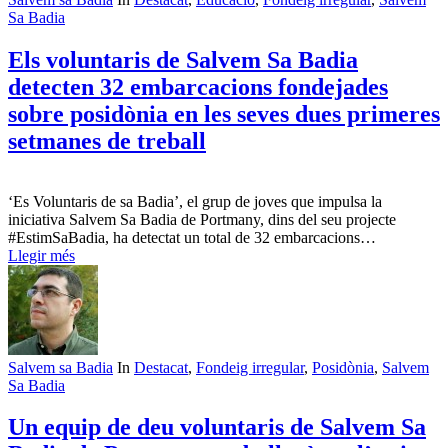
Sa Badia
Els voluntaris de Salvem Sa Badia
detecten 32 embarcacions fondejades
sobre posidònia en les seves dues primeres
setmanes de treball
‘Es Voluntaris de sa Badia’, el grup de joves que impulsa la
iniciativa Salvem Sa Badia de Portmany, dins del seu projecte
#EstimSaBadia, ha detectat un total de 32 embarcacions…
Llegir més
Salvem sa Badia
In
Destacat
,
Fondeig irregular
,
Posidònia
,
Salvem
Sa Badia
Un equip de deu voluntaris de Salvem Sa