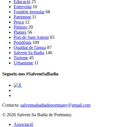
Educació
25
Entrevista
10
Fondeig irregular
68
Patrimoni
11
Pesca
12
Pitiüses
20
Platges
56
Port de Sant Antoni
65
Posidònia
109
Qualitat de l'aigua
87
Salvem Sa Badia
146
Turisme
45
Urbanisme
11
Segueix-nos #SalvemSaBadia
Contacta:
salvemsabadiadeportmany@gmail.com
© 2026 Salvem Sa Badia de Portmany.
Close
Associació