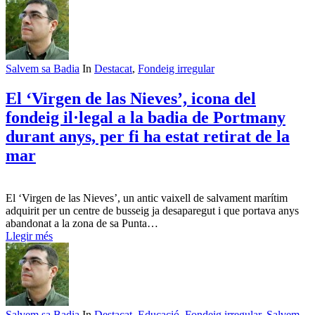
Salvem sa Badia
In
Destacat
,
Fondeig irregular
El ‘Virgen de las Nieves’, icona del
fondeig il·legal a la badia de Portmany
durant anys, per fi ha estat retirat de la
mar
El ‘Virgen de las Nieves’, un antic vaixell de salvament marítim
adquirit per un centre de busseig ja desaparegut i que portava anys
abandonat a la zona de sa Punta…
Llegir més
Salvem sa Badia
In
Destacat
,
Educació
,
Fondeig irregular
,
Salvem