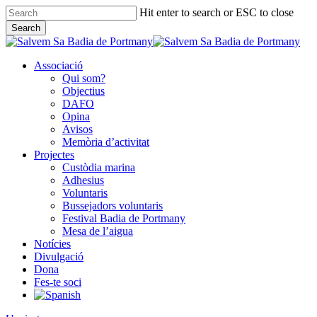
Skip
Hit enter to search or ESC to close
to
Search
main
Close
content
Search
Associació
Qui som?
Objectius
DAFO
Opina
Avisos
Memòria d’activitat
Projectes
Custòdia marina
Adhesius
Voluntaris
Bussejadors voluntaris
Festival Badia de Portmany
Mesa de l’aigua
Notícies
Divulgació
Dona
Fes-te soci