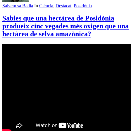
Salvem sa Badia
In
Ciència
,
Destacat
,
Posidònia
Sabies que una hectàrea de Posidònia
produeix cinc vegades més oxigen que una
hectàrea de selva amazònica?