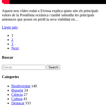
Aquest nou vídeo rodat a Eivissa explica quins són els principals
valors de la Posidònia oceànica i també subratlla les principals
amenaces que posen en perill la seva viabilitat en…
Llegir més
1
2
3
Next
Buscar
Search
Categories
Biodiversitat
140
Busseig
24
Ciència
27
Cultura
41
Destacat
333