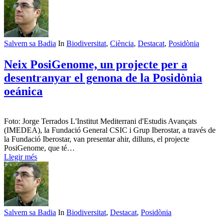
Salvem sa Badia
In
Biodiversitat
,
Ciència
,
Destacat
,
Posidònia
Neix PosiGenome, un projecte per a
desentranyar el genona de la Posidònia
oeánica
Foto: Jorge Terrados L'Institut Mediterrani d'Estudis Avançats
(IMEDEA), la Fundació General CSIC i Grup Iberostar, a través de
la Fundació Iberostar, van presentar ahir, dilluns, el projecte
PosiGenome, que té…
Llegir més
Salvem sa Badia
In
Biodiversitat
,
Destacat
,
Posidònia