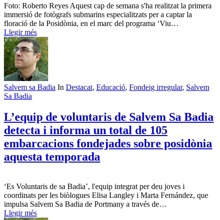
Foto: Roberto Reyes Aquest cap de semana s'ha realitzat la primera
immersió de fotògrafs submarins especialitzats per a captar la
floració de la Posidònia, en el marc del programa ‘Viu…
Llegir més
Salvem sa Badia
In
Destacat
,
Educació
,
Fondeig irregular
,
Salvem
Sa Badia
L’equip de voluntaris de Salvem Sa Badia
detecta i informa un total de 105
embarcacions fondejades sobre posidònia
aquesta temporada
‘Es Voluntaris de sa Badia’, l'equip integrat per deu joves i
coordinats per les biòlogues Elisa Langley i Marta Fernández, que
impulsa Salvem Sa Badia de Portmany a través de…
Llegir més