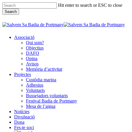
Skip
Hit enter to search or ESC to close
to
Search
main
content
Close
Search
Associació
Qui som?
Objectius
DAFO
Opina
Avisos
Memòria d’activitat
Projectes
Custòdia marina
Adhesius
Voluntaris
Bussejadors voluntaris
Festival Badia de Portmany
Mesa de l’aigua
Notícies
Divulgació
Dona
Fes-te soci