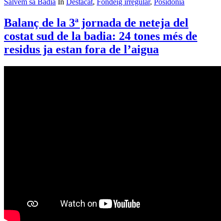
Salvem sa Badia
In
Destacat
,
Fondeig irregular
,
Posidònia
Balanç de la 3ª jornada de neteja del
costat sud de la badia: 24 tones més de
residus ja estan fora de l’aigua