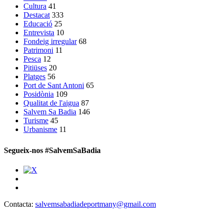
Cultura
41
Destacat
333
Educació
25
Entrevista
10
Fondeig irregular
68
Patrimoni
11
Pesca
12
Pitiüses
20
Platges
56
Port de Sant Antoni
65
Posidònia
109
Qualitat de l'aigua
87
Salvem Sa Badia
146
Turisme
45
Urbanisme
11
Segueix-nos #SalvemSaBadia
Contacta:
salvemsabadiadeportmany@gmail.com