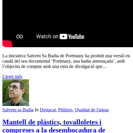
La iniciativa Salvem Sa Badia de Portmany ha produït una versió en
català del seu documental ‘Portmany, una badia amenaçada’, amb
l’objectiu de comptar amb una eina de divulgació que…
Llegir més
Salvem sa Badia
In
Destacat
,
Pitiüses
,
Qualitat de l'aigua
Mantell de plàstics, tovalloletes i
compreses a la desembocadura de