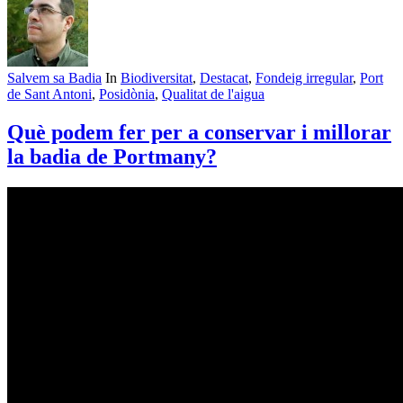
Salvem sa Badia
In
Biodiversitat
,
Destacat
,
Fondeig irregular
,
Port
de Sant Antoni
,
Posidònia
,
Qualitat de l'aigua
Què podem fer per a conservar i millorar
la badia de Portmany?