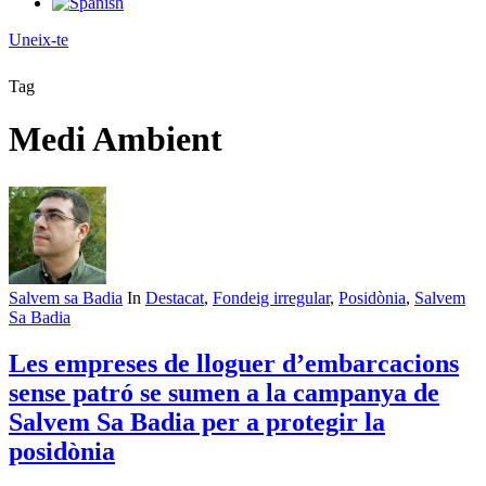
Uneix-te
Tag
Medi Ambient
Salvem sa Badia
In
Destacat
,
Fondeig irregular
,
Posidònia
,
Salvem
Sa Badia
Les empreses de lloguer d’embarcacions
sense patró se sumen a la campanya de
Salvem Sa Badia per a protegir la
posidònia