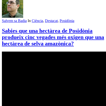
Salvem sa Badia
In
Ciència
,
Destacat
,
Posidònia
Sabies que una hectàrea de Posidònia
produeix cinc vegades més oxigen que una
hectàrea de selva amazònica?