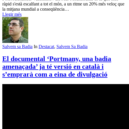
ràpid s'està escalfant a tot el món, a un ritme un 20% més veloç que
la mitjana mundial a conseqüència…
Llegir més
Salvem sa Badia
In
Destacat
,
Salvem Sa Badia
El documental ‘Portmany, una badia
amenaçada’ ja té versió en català i
s’emprarà com a eina de divulgació