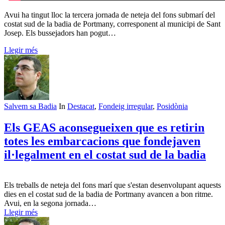
Avui ha tingut lloc la tercera jornada de neteja del fons submarí del
costat sud de la badia de Portmany, corresponent al municipi de Sant
Josep. Els bussejadors han pogut…
Llegir més
Salvem sa Badia
In
Destacat
,
Fondeig irregular
,
Posidònia
Els GEAS aconsegueixen que es retirin
totes les embarcacions que fondejaven
il·legalment en el costat sud de la badia
Els treballs de neteja del fons marí que s'estan desenvolupant aquests
dies en el costat sud de la badia de Portmany avancen a bon ritme.
Avui, en la segona jornada…
Llegir més