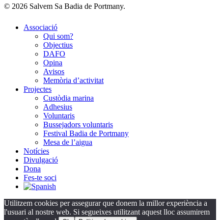
© 2026 Salvem Sa Badia de Portmany.
Close
Associació
Menu
Qui som?
Objectius
DAFO
Opina
Avisos
Memòria d’activitat
Projectes
Custòdia marina
Adhesius
Voluntaris
Bussejadors voluntaris
Festival Badia de Portmany
Mesa de l’aigua
Notícies
Divulgació
Dona
Fes-te soci
Utilitzem cookies per assegurar que donem la millor experiència a
l'usuari al nostre web. Si segueixes utilitzant aquest lloc assumirem