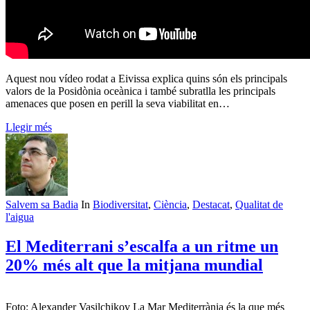
Aquest nou vídeo rodat a Eivissa explica quins són els principals
valors de la Posidònia oceànica i també subratlla les principals
amenaces que posen en perill la seva viabilitat en…
Llegir més
Salvem sa Badia
In
Biodiversitat
,
Ciència
,
Destacat
,
Qualitat de
l'aigua
El Mediterrani s’escalfa a un ritme un
20% més alt que la mitjana mundial
Foto: Alexander Vasilchikov La Mar Mediterrània és la que més